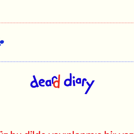
Ev
hakkında
çalışır
mağaza
Merhaba
günlük