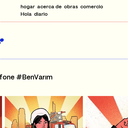
hogar
acerca de
obras
comercio
Hola
diario
afone #BenVarım